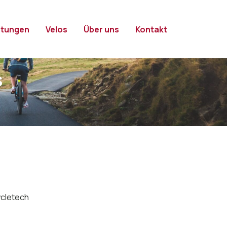
stungen
Velos
Über uns
Kontakt
s
ycletech