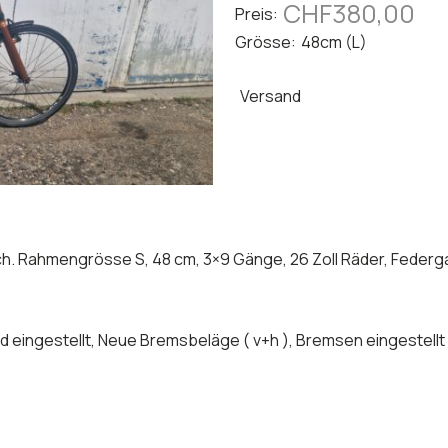
CHF380,00
Preis:
Grösse:
48cm
(L)
Versand
h. Rahmengrösse S, 48 cm, 3×9 Gänge, 26 Zoll Räder, Federga
nd eingestellt, Neue Bremsbeläge ( v+h ), Bremsen eingestellt