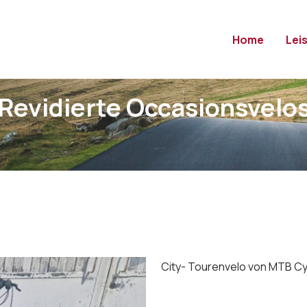
Home
Lei
Revidierte Occasionsvelo
City- Tourenvelo von MTB C